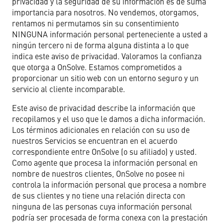
privacidad y la seguridad de su información es de suma
importancia para nosotros. No vendemos, otorgamos,
Non-Profit Organizations
rentamos ni permutamos sin su consentimiento
NINGUNA información personal perteneciente a usted a
ningún tercero ni de forma alguna distinta a lo que
Small to Medium Businesses
indica este aviso de privacidad. Valoramos la confianza
que otorga a OnSolve. Estamos comprometidos a
proporcionar un sitio web con un entorno seguro y un
Property Management
servicio al cliente incomparable.
Este aviso de privacidad describe la información que
recopilamos y el uso que le damos a dicha información.
Los términos adicionales en relación con su uso de
Get Started Now
nuestros Servicios se encuentran en el acuerdo
correspondiente entre OnSolve (o su afiliado) y usted.
Como agente que procesa la información personal en
nombre de nuestros clientes, OnSolve no posee ni
controla la información personal que procesa a nombre
de sus clientes y no tiene una relación directa con
ninguna de las personas cuya información personal
podría ser procesada de forma conexa con la prestación