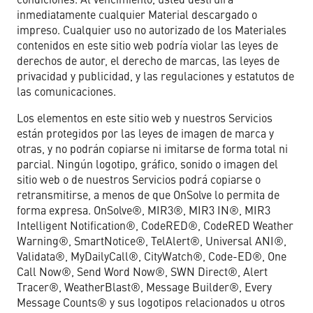
inmediatamente cualquier Material descargado o
impreso. Cualquier uso no autorizado de los Materiales
contenidos en este sitio web podría violar las leyes de
derechos de autor, el derecho de marcas, las leyes de
privacidad y publicidad, y las regulaciones y estatutos de
las comunicaciones.
Los elementos en este sitio web y nuestros Servicios
están protegidos por las leyes de imagen de marca y
otras, y no podrán copiarse ni imitarse de forma total ni
parcial. Ningún logotipo, gráfico, sonido o imagen del
sitio web o de nuestros Servicios podrá copiarse o
retransmitirse, a menos de que OnSolve lo permita de
forma expresa. OnSolve®, MIR3®, MIR3 IN®, MIR3
Intelligent Notification®, CodeRED®, CodeRED Weather
Warning®, SmartNotice®, TelAlert®, Universal ANI®,
Validata®, MyDailyCall®, CityWatch®, Code-ED®, One
Call Now®, Send Word Now®, SWN Direct®, Alert
Tracer®, WeatherBlast®, Message Builder®, Every
Message Counts® y sus logotipos relacionados u otros