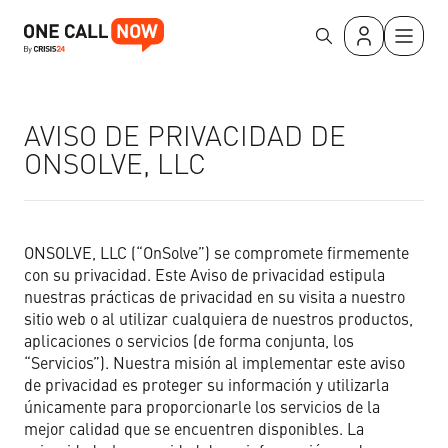
OUR PRODUCT
AVISO DE PRIVACIDAD DE
Who We Help
ONSOLVE, LLC
Search
WHO WE HELP
Whether you're an educator, church leader, or small
business owner, One Call Now can help you keep groups of
people informed quickly with simple, secure, and reliable
RESOURCES
mass messaging.
ONSOLVE, LLC (“OnSolve”) se compromete firmemente
con su privacidad. Este Aviso de privacidad estipula
Get a Free Trial
ABOUT US
nuestras prácticas de privacidad en su visita a nuestro
sitio web o al utilizar cualquiera de nuestros productos,
aplicaciones o servicios (de forma conjunta, los
PRICING
“Servicios”). Nuestra misión al implementar este aviso
de privacidad es proteger su información y utilizarla
Schools & Education
únicamente para proporcionarle los servicios de la
Get Started Now
mejor calidad que se encuentren disponibles. La
Churches & Religious Communities